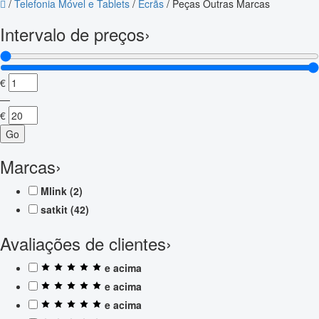
/
Telefonia Móvel e Tablets
/
Ecrãs
/
Peças Outras Marcas
Intervalo de preços
›
€
—
€
Go
Marcas
›
Mlink
(2)
satkit
(42)
Avaliações de clientes
›
e acima
e acima
e acima