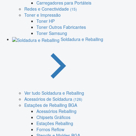
Carregadores para Portáteis
Redes e Conectividade
(15)
Toner e Impressão
Toner HP
Toner Outros Fabricantes
Toner Samsung
Soldadura e Reballing
Ver tudo Soldadura e Reballing
Acessórios de Soldadura
(126)
Estações de Reballing BGA
Acessórios Reballing
Chipsets Gráficos
Estações Reballing
Fornos Reflow
Stencils e Moldes BGA