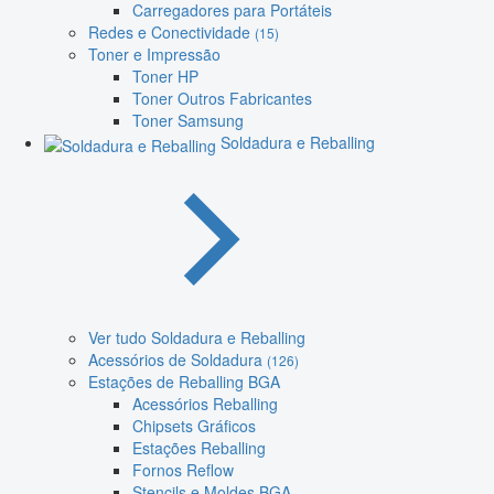
Carregadores para Portáteis
Redes e Conectividade
(15)
Toner e Impressão
Toner HP
Toner Outros Fabricantes
Toner Samsung
Soldadura e Reballing
Ver tudo Soldadura e Reballing
Acessórios de Soldadura
(126)
Estações de Reballing BGA
Acessórios Reballing
Chipsets Gráficos
Estações Reballing
Fornos Reflow
Stencils e Moldes BGA