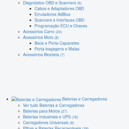
Diagnóstico OBD e Scanners
(6)
Cabos e Adaptadores OBD
Emuladores AdBlue
Scanners e Interfaces OBD
Programação ECU e Chaves
Acessórios Carro
(24)
Acessórios Moto
(8)
Baús e Porta-Capacetes
Porta-bagagens e Malas
Acessórios Bicicleta
(7)
Baterias e Carregadores
Ver tudo Baterias e Carregadores
Baterias para Motos
(27)
Baterias Industriais e UPS
(18)
Carregadores Universais
(9)
Pilhas e Baterias Recarregáveis
(39)