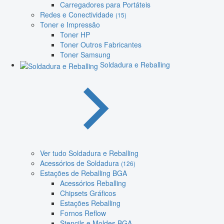
Carregadores para Portáteis
Redes e Conectividade
(15)
Toner e Impressão
Toner HP
Toner Outros Fabricantes
Toner Samsung
Soldadura e Reballing
Ver tudo Soldadura e Reballing
Acessórios de Soldadura
(126)
Estações de Reballing BGA
Acessórios Reballing
Chipsets Gráficos
Estações Reballing
Fornos Reflow
Stencils e Moldes BGA