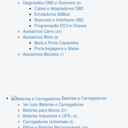
Diagnóstico OBD e Scanners
(6)
Cabos e Adaptadores OBD
Emuladores AdBlue
Scanners e Interfaces OBD
Programação ECU e Chaves
Acessórios Carro
(24)
Acessórios Moto
(8)
Baús e Porta-Capacetes
Porta-bagagens e Malas
Acessórios Bicicleta
(7)
Baterias e Carregadores
Ver tudo Baterias e Carregadores
Baterias para Motos
(27)
Baterias Industriais e UPS
(18)
Carregadores Universais
(9)
Pilhas e Baterias Recarregáveis
(39)