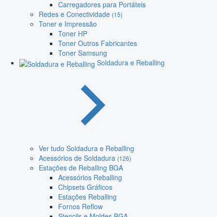
Carregadores para Portáteis
Redes e Conectividade
(15)
Toner e Impressão
Toner HP
Toner Outros Fabricantes
Toner Samsung
Soldadura e Reballing
Ver tudo Soldadura e Reballing
Acessórios de Soldadura
(126)
Estações de Reballing BGA
Acessórios Reballing
Chipsets Gráficos
Estações Reballing
Fornos Reflow
Stencils e Moldes BGA