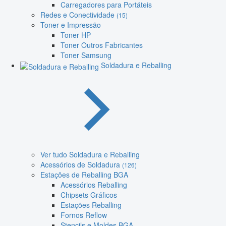
Carregadores para Portáteis
Redes e Conectividade
(15)
Toner e Impressão
Toner HP
Toner Outros Fabricantes
Toner Samsung
Soldadura e Reballing
Ver tudo Soldadura e Reballing
Acessórios de Soldadura
(126)
Estações de Reballing BGA
Acessórios Reballing
Chipsets Gráficos
Estações Reballing
Fornos Reflow
Stencils e Moldes BGA