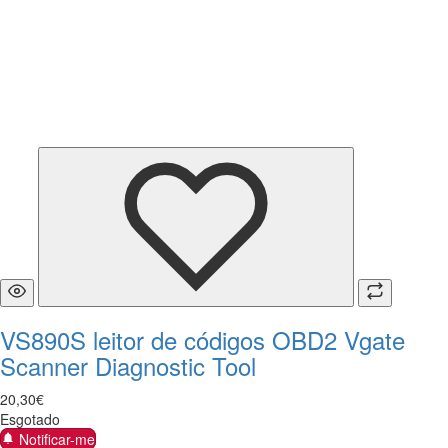
VS890S leitor de códigos OBD2 Vgate
Scanner Diagnostic Tool
20
,
30
€
Esgotado
Notificar-me