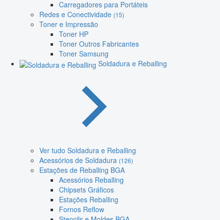
Carregadores para Portáteis
Redes e Conectividade
(15)
Toner e Impressão
Toner HP
Toner Outros Fabricantes
Toner Samsung
Soldadura e Reballing
Ver tudo Soldadura e Reballing
Acessórios de Soldadura
(126)
Estações de Reballing BGA
Acessórios Reballing
Chipsets Gráficos
Estações Reballing
Fornos Reflow
Stencils e Moldes BGA