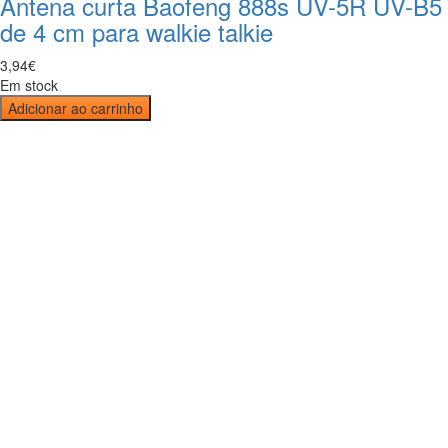
Antena curta Baofeng 888s UV-5R UV-B5
de 4 cm para walkie talkie
3
,
94
€
Em stock
Adicionar ao carrinho