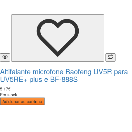
Altifalante microfone Baofeng UV5R para
UV5RE+ plus e BF-888S
5
,
17
€
Em stock
Adicionar ao carrinho