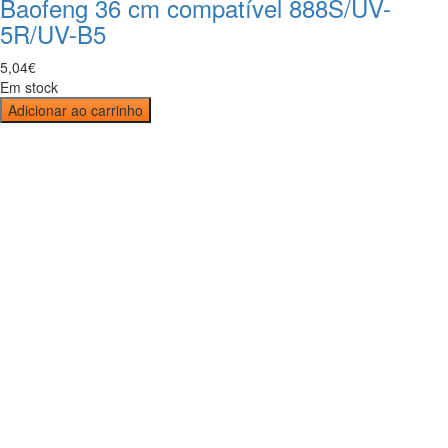
Baofeng 36 cm compatível 888S/UV-
5R/UV-B5
5
,
04
€
Em stock
Adicionar ao carrinho