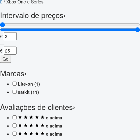
/
Xbox One e Series
Intervalo de preços
›
€
—
€
Go
Marcas
›
Lite-on
(1)
satkit
(11)
Avaliações de clientes
›
e acima
e acima
e acima