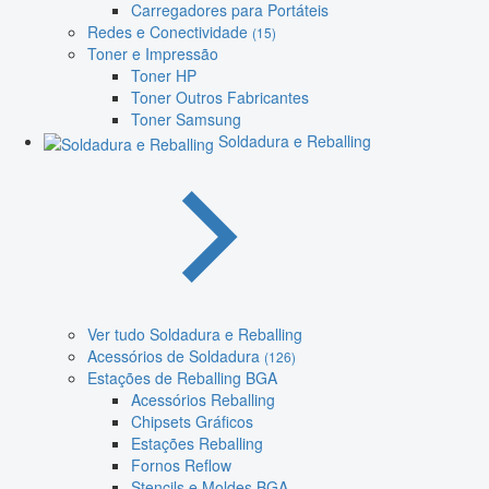
Carregadores para Portáteis
Redes e Conectividade
(15)
Toner e Impressão
Toner HP
Toner Outros Fabricantes
Toner Samsung
Soldadura e Reballing
Ver tudo Soldadura e Reballing
Acessórios de Soldadura
(126)
Estações de Reballing BGA
Acessórios Reballing
Chipsets Gráficos
Estações Reballing
Fornos Reflow
Stencils e Moldes BGA