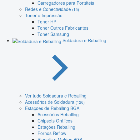
Carregadores para Portáteis
Redes e Conectividade
(15)
Toner e Impressão
Toner HP
Toner Outros Fabricantes
Toner Samsung
Soldadura e Reballing
Ver tudo Soldadura e Reballing
Acessórios de Soldadura
(126)
Estações de Reballing BGA
Acessórios Reballing
Chipsets Gráficos
Estações Reballing
Fornos Reflow
Stencils e Moldes BGA