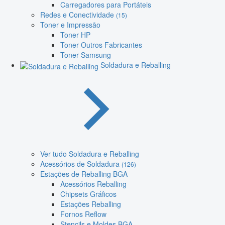
Carregadores para Portáteis
Redes e Conectividade
(15)
Toner e Impressão
Toner HP
Toner Outros Fabricantes
Toner Samsung
Soldadura e Reballing
Ver tudo Soldadura e Reballing
Acessórios de Soldadura
(126)
Estações de Reballing BGA
Acessórios Reballing
Chipsets Gráficos
Estações Reballing
Fornos Reflow
Stencils e Moldes BGA