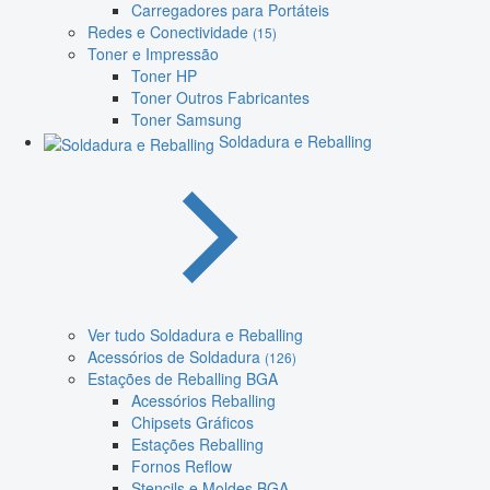
Carregadores para Portáteis
Redes e Conectividade
(15)
Toner e Impressão
Toner HP
Toner Outros Fabricantes
Toner Samsung
Soldadura e Reballing
Ver tudo Soldadura e Reballing
Acessórios de Soldadura
(126)
Estações de Reballing BGA
Acessórios Reballing
Chipsets Gráficos
Estações Reballing
Fornos Reflow
Stencils e Moldes BGA