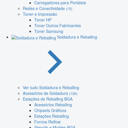
Carregadores para Portáteis
Redes e Conectividade
(15)
Toner e Impressão
Toner HP
Toner Outros Fabricantes
Toner Samsung
Soldadura e Reballing
Ver tudo Soldadura e Reballing
Acessórios de Soldadura
(126)
Estações de Reballing BGA
Acessórios Reballing
Chipsets Gráficos
Estações Reballing
Fornos Reflow
Stencils e Moldes BGA