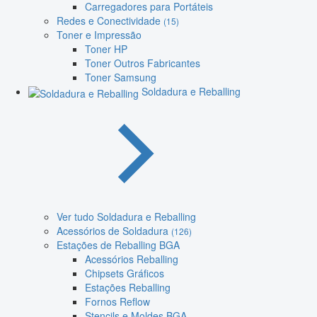
Carregadores para Portáteis
Redes e Conectividade
(15)
Toner e Impressão
Toner HP
Toner Outros Fabricantes
Toner Samsung
Soldadura e Reballing
Ver tudo Soldadura e Reballing
Acessórios de Soldadura
(126)
Estações de Reballing BGA
Acessórios Reballing
Chipsets Gráficos
Estações Reballing
Fornos Reflow
Stencils e Moldes BGA