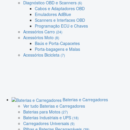
Diagnóstico OBD e Scanners
(6)
Cabos e Adaptadores OBD
Emuladores AdBlue
Scanners e Interfaces OBD
Programação ECU e Chaves
Acessórios Carro
(24)
Acessórios Moto
(8)
Baús e Porta-Capacetes
Porta-bagagens e Malas
Acessórios Bicicleta
(7)
Baterias e Carregadores
Ver tudo Baterias e Carregadores
Baterias para Motos
(27)
Baterias Industriais e UPS
(18)
Carregadores Universais
(9)
Pilhas e Baterias Recarregáveis
(39)