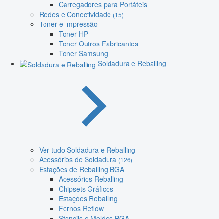
Carregadores para Portáteis
Redes e Conectividade
(15)
Toner e Impressão
Toner HP
Toner Outros Fabricantes
Toner Samsung
Soldadura e Reballing
Ver tudo Soldadura e Reballing
Acessórios de Soldadura
(126)
Estações de Reballing BGA
Acessórios Reballing
Chipsets Gráficos
Estações Reballing
Fornos Reflow
Stencils e Moldes BGA