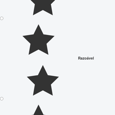
Razoável