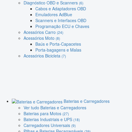
Diagnóstico OBD e Scanners
(6)
Cabos e Adaptadores OBD
Emuladores AdBlue
Scanners e Interfaces OBD
Programação ECU e Chaves
Acessórios Carro
(24)
Acessórios Moto
(8)
Baús e Porta-Capacetes
Porta-bagagens e Malas
Acessórios Bicicleta
(7)
Baterias e Carregadores
Ver tudo Baterias e Carregadores
Baterias para Motos
(27)
Baterias Industriais e UPS
(18)
Carregadores Universais
(9)
Pilhas e Baterias Recarregáveis
(39)