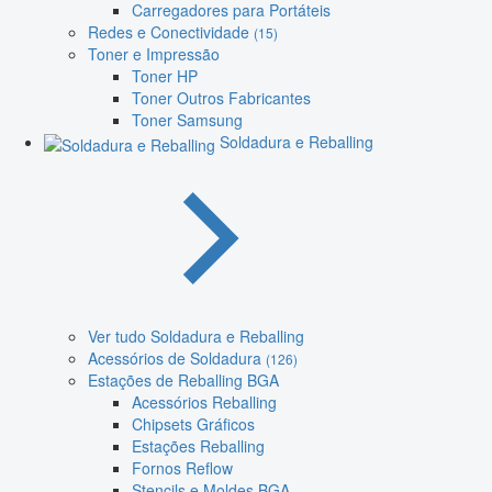
Carregadores para Portáteis
Redes e Conectividade
(15)
Toner e Impressão
Toner HP
Toner Outros Fabricantes
Toner Samsung
Soldadura e Reballing
Ver tudo Soldadura e Reballing
Acessórios de Soldadura
(126)
Estações de Reballing BGA
Acessórios Reballing
Chipsets Gráficos
Estações Reballing
Fornos Reflow
Stencils e Moldes BGA