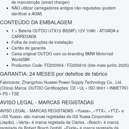
de manutenção (smart charger)
NÃO utilizar carregadores antigos não regulados (podem
danificar a AGM)
CONTEÚDO DA EMBALAGEM
1 × Bateria OUTDO UTX12-BS(MF) 12V 10Ah - ATIVADA e
CARREGADA
Folha de instruções de instalação
Cartão de garantia
Caixa original OUTDO com co-branding BMW Motorrad
WorldSBK
Production Code: FD250504 / FD250616 (lote maio-junho 2025)
GARANTIA: 24 MESES por defeitos de fabrico
Fabricante: Zhangzhou Huawei Power Supply Technology Co., Ltd.
(China) Marca: OUTDO Certificações: CE • UL • ISO 9001 • INMETRO
• PS • TSE
AVISO LEGAL - MARCAS REGISTADAS
AVISO LEGAL - MARCAS REGISTADAS: «Yuasa», «YTX», «YTZ» e
«GS Yuasa» são marcas registadas da GS Yuasa Corporation
(Japão). «Varta» é marca registada da Clarios. «Bosch» é marca
registada da Robert Bosch GmbH. «Exide» é marca registada da