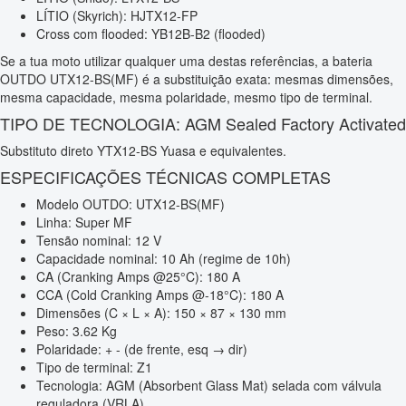
LÍTIO (Skyrich): HJTX12-FP
Cross com flooded: YB12B-B2 (flooded)
Se a tua moto utilizar qualquer uma destas referências, a bateria
OUTDO UTX12-BS(MF) é a substituição exata: mesmas dimensões,
mesma capacidade, mesma polaridade, mesmo tipo de terminal.
TIPO DE TECNOLOGIA: AGM Sealed Factory Activated
Substituto direto YTX12-BS Yuasa e equivalentes.
ESPECIFICAÇÕES TÉCNICAS COMPLETAS
Modelo OUTDO: UTX12-BS(MF)
Linha: Super MF
Tensão nominal: 12 V
Capacidade nominal: 10 Ah (regime de 10h)
CA (Cranking Amps @25°C): 180 A
CCA (Cold Cranking Amps @-18°C): 180 A
Dimensões (C × L × A): 150 × 87 × 130 mm
Peso: 3.62 Kg
Polaridade: + - (de frente, esq → dir)
Tipo de terminal: Z1
Tecnologia: AGM (Absorbent Glass Mat) selada com válvula
reguladora (VRLA)