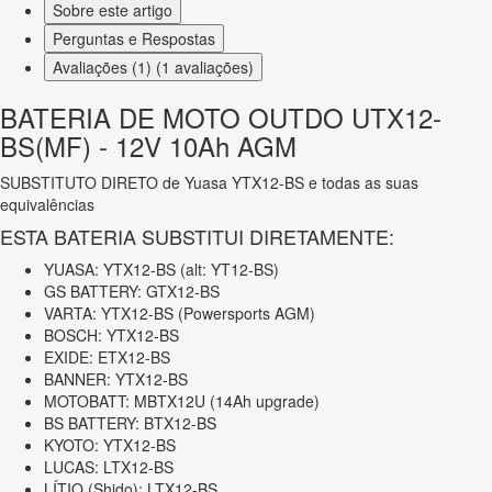
Sobre este artigo
Perguntas e Respostas
Avaliações (1) (1 avaliações)
BATERIA DE MOTO OUTDO UTX12-
BS(MF) - 12V 10Ah AGM
SUBSTITUTO DIRETO de Yuasa YTX12-BS e todas as suas
equivalências
ESTA BATERIA SUBSTITUI DIRETAMENTE:
YUASA: YTX12-BS (alt: YT12-BS)
GS BATTERY: GTX12-BS
VARTA: YTX12-BS (Powersports AGM)
BOSCH: YTX12-BS
EXIDE: ETX12-BS
BANNER: YTX12-BS
MOTOBATT: MBTX12U (14Ah upgrade)
BS BATTERY: BTX12-BS
KYOTO: YTX12-BS
LUCAS: LTX12-BS
LÍTIO (Shido): LTX12-BS