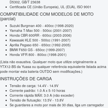
D5302, GB/T 23638
Certificada CE (União Europeia), UL (EUA), ISO 9001
COMPATIBILIDADE COM MODELOS DE MOTO
(parcial)
Suzuki Burgman 400 - 400cc (1998-2020)
Yamaha T-Max 500 - 500cc (2001-2007)
Honda CBR 600RR - 600cc (2003-2006)
Kawasaki KLE 500 - 500cc (1991-2007)
Aprilia Pegaso 650 - 650cc (1992-2005)
BMW F650 GS - 650cc (1999-2007)
Honda VFR 800 - 800cc (1998-2001)
(Lista não exaustiva. Qualquer moto que utilize originalmente a
YTX12-BS da Yuasa ou qualquer referência equivalente listada acima
pode montar esta bateria OUTDO sem modificações.)
INSTRUÇÕES DE CARGA
Tensão de carga: 14.4V - 14.9V
Corrente padrão: 1.0 A x 5-10 horas
Corrente rápida MÁX: 3.0 A (não exceder)
Tensão de flutuação: 13.5V - 13.8V
Se guardares a moto por mais de 30 dias, liga um carregador