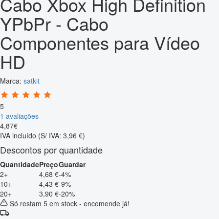
Cabo Xbox High Definition
YPbPr - Cabo
Componentes para Vídeo
HD
Marca:
satkit
5
1 avaliações
4
,
87
€
IVA incluído
(S/ IVA: 3,96 €)
Descontos por quantidade
Quantidade
Preço
Guardar
2+
4,68 €
-4%
10+
4,43 €
-9%
20+
3,90 €
-20%
Só restam 5 em stock - encomende já!