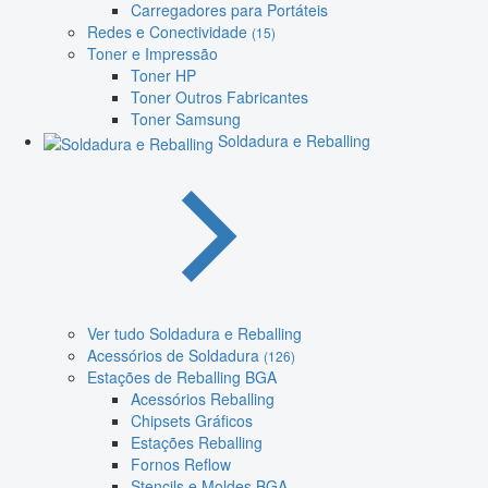
Carregadores para Portáteis
Redes e Conectividade
(15)
Toner e Impressão
Toner HP
Toner Outros Fabricantes
Toner Samsung
Soldadura e Reballing
Ver tudo Soldadura e Reballing
Acessórios de Soldadura
(126)
Estações de Reballing BGA
Acessórios Reballing
Chipsets Gráficos
Estações Reballing
Fornos Reflow
Stencils e Moldes BGA