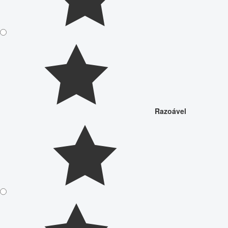
Razoável