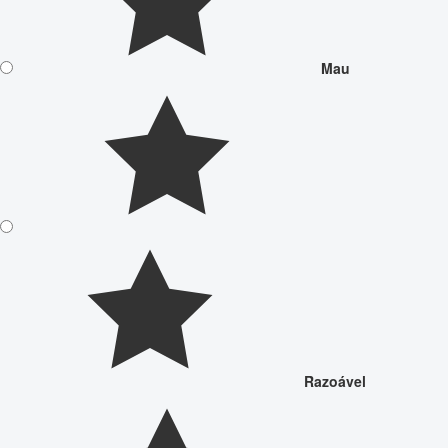
Mau
Razoável