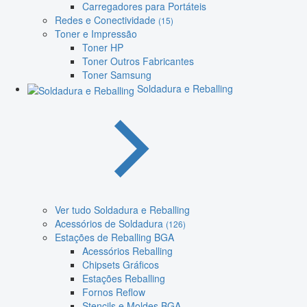
Carregadores para Portáteis
Redes e Conectividade
(15)
Toner e Impressão
Toner HP
Toner Outros Fabricantes
Toner Samsung
Soldadura e Reballing
Ver tudo Soldadura e Reballing
Acessórios de Soldadura
(126)
Estações de Reballing BGA
Acessórios Reballing
Chipsets Gráficos
Estações Reballing
Fornos Reflow
Stencils e Moldes BGA