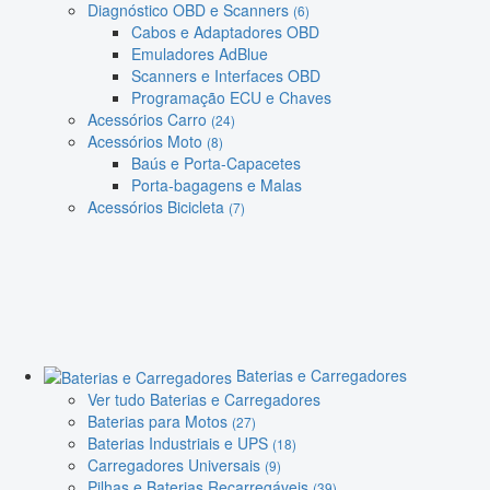
Diagnóstico OBD e Scanners
(6)
Cabos e Adaptadores OBD
Emuladores AdBlue
Scanners e Interfaces OBD
Programação ECU e Chaves
Acessórios Carro
(24)
Acessórios Moto
(8)
Baús e Porta-Capacetes
Porta-bagagens e Malas
Acessórios Bicicleta
(7)
Baterias e Carregadores
Ver tudo Baterias e Carregadores
Baterias para Motos
(27)
Baterias Industriais e UPS
(18)
Carregadores Universais
(9)
Pilhas e Baterias Recarregáveis
(39)