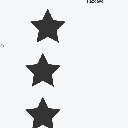
Razoável