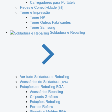
Carregadores para Portáteis
Redes e Conectividade
(15)
Toner e Impressão
Toner HP
Toner Outros Fabricantes
Toner Samsung
Soldadura e Reballing
Ver tudo Soldadura e Reballing
Acessórios de Soldadura
(126)
Estações de Reballing BGA
Acessórios Reballing
Chipsets Gráficos
Estações Reballing
Fornos Reflow
Stencils e Moldes BGA