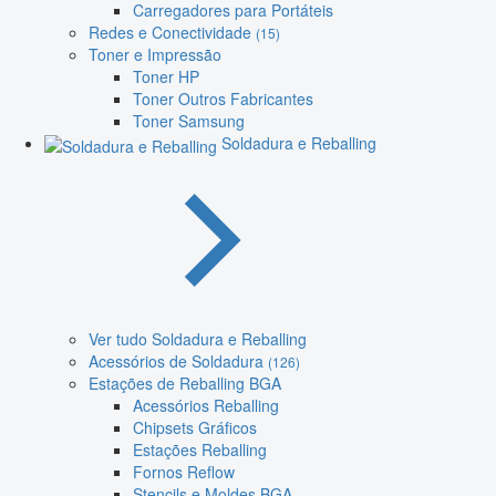
Carregadores para Portáteis
Redes e Conectividade
(15)
Toner e Impressão
Toner HP
Toner Outros Fabricantes
Toner Samsung
Soldadura e Reballing
Ver tudo Soldadura e Reballing
Acessórios de Soldadura
(126)
Estações de Reballing BGA
Acessórios Reballing
Chipsets Gráficos
Estações Reballing
Fornos Reflow
Stencils e Moldes BGA