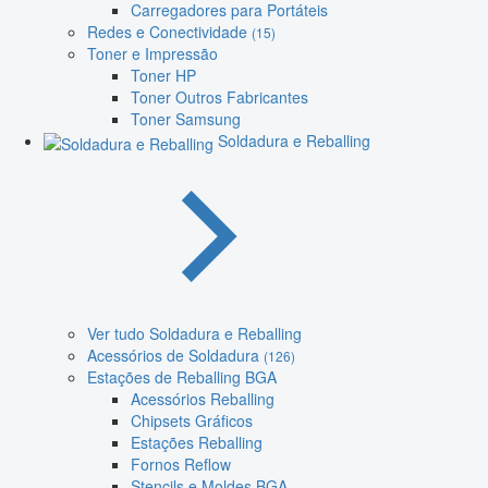
Carregadores para Portáteis
Redes e Conectividade
(15)
Toner e Impressão
Toner HP
Toner Outros Fabricantes
Toner Samsung
Soldadura e Reballing
Ver tudo Soldadura e Reballing
Acessórios de Soldadura
(126)
Estações de Reballing BGA
Acessórios Reballing
Chipsets Gráficos
Estações Reballing
Fornos Reflow
Stencils e Moldes BGA