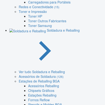
Carregadores para Portáteis
Redes e Conectividade
(15)
Toner e Impressão
Toner HP
Toner Outros Fabricantes
Toner Samsung
Soldadura e Reballing
Ver tudo Soldadura e Reballing
Acessórios de Soldadura
(126)
Estações de Reballing BGA
Acessórios Reballing
Chipsets Gráficos
Estações Reballing
Fornos Reflow
Stencils e Moldes BGA