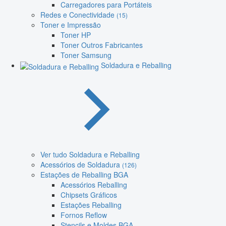
Carregadores para Portáteis
Redes e Conectividade
(15)
Toner e Impressão
Toner HP
Toner Outros Fabricantes
Toner Samsung
Soldadura e Reballing
Ver tudo Soldadura e Reballing
Acessórios de Soldadura
(126)
Estações de Reballing BGA
Acessórios Reballing
Chipsets Gráficos
Estações Reballing
Fornos Reflow
Stencils e Moldes BGA