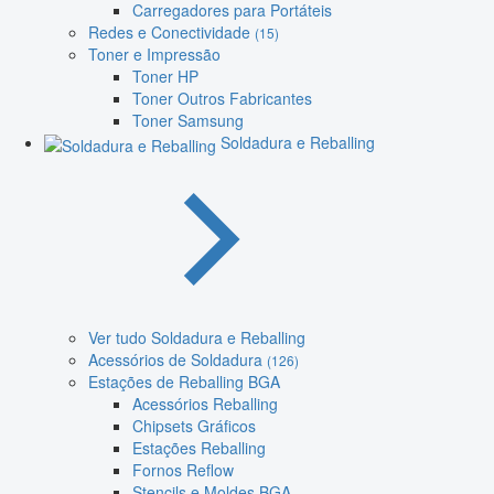
Carregadores para Portáteis
Redes e Conectividade
(15)
Toner e Impressão
Toner HP
Toner Outros Fabricantes
Toner Samsung
Soldadura e Reballing
Ver tudo Soldadura e Reballing
Acessórios de Soldadura
(126)
Estações de Reballing BGA
Acessórios Reballing
Chipsets Gráficos
Estações Reballing
Fornos Reflow
Stencils e Moldes BGA