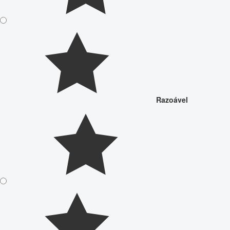
Razoável