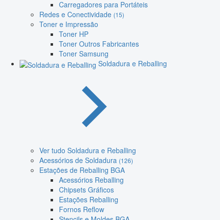
Carregadores para Portáteis
Redes e Conectividade
(15)
Toner e Impressão
Toner HP
Toner Outros Fabricantes
Toner Samsung
Soldadura e Reballing
Ver tudo Soldadura e Reballing
Acessórios de Soldadura
(126)
Estações de Reballing BGA
Acessórios Reballing
Chipsets Gráficos
Estações Reballing
Fornos Reflow
Stencils e Moldes BGA