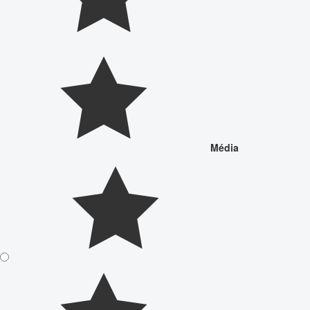
Média