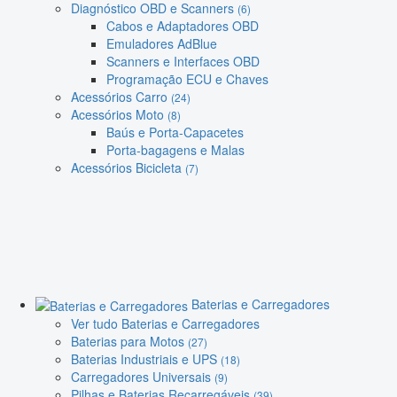
Diagnóstico OBD e Scanners
(6)
Cabos e Adaptadores OBD
Emuladores AdBlue
Scanners e Interfaces OBD
Programação ECU e Chaves
Acessórios Carro
(24)
Acessórios Moto
(8)
Baús e Porta-Capacetes
Porta-bagagens e Malas
Acessórios Bicicleta
(7)
Baterias e Carregadores
Ver tudo Baterias e Carregadores
Baterias para Motos
(27)
Baterias Industriais e UPS
(18)
Carregadores Universais
(9)
Pilhas e Baterias Recarregáveis
(39)