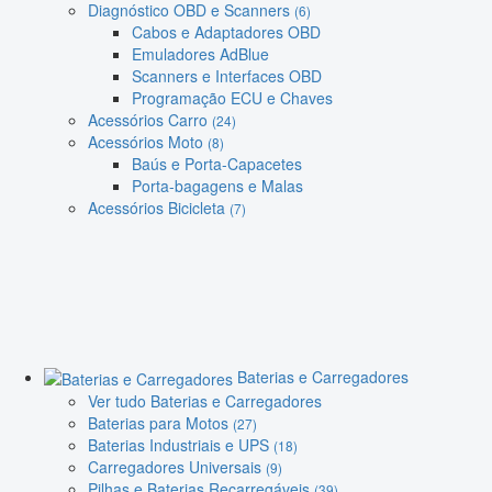
Diagnóstico OBD e Scanners
(6)
Cabos e Adaptadores OBD
Emuladores AdBlue
Scanners e Interfaces OBD
Programação ECU e Chaves
Acessórios Carro
(24)
Acessórios Moto
(8)
Baús e Porta-Capacetes
Porta-bagagens e Malas
Acessórios Bicicleta
(7)
Baterias e Carregadores
Ver tudo Baterias e Carregadores
Baterias para Motos
(27)
Baterias Industriais e UPS
(18)
Carregadores Universais
(9)
Pilhas e Baterias Recarregáveis
(39)