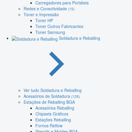
Carregadores para Portáteis
Redes e Conectividade
(15)
Toner e Impressão
Toner HP
Toner Outros Fabricantes
Toner Samsung
Soldadura e Reballing
Ver tudo Soldadura e Reballing
Acessórios de Soldadura
(126)
Estações de Reballing BGA
Acessórios Reballing
Chipsets Gráficos
Estações Reballing
Fornos Reflow
Stencils e Moldes BGA