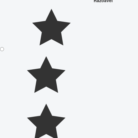
Razoável