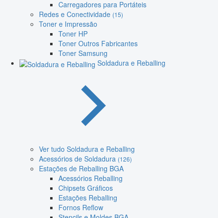
Carregadores para Portáteis
Redes e Conectividade
(15)
Toner e Impressão
Toner HP
Toner Outros Fabricantes
Toner Samsung
Soldadura e Reballing
Ver tudo Soldadura e Reballing
Acessórios de Soldadura
(126)
Estações de Reballing BGA
Acessórios Reballing
Chipsets Gráficos
Estações Reballing
Fornos Reflow
Stencils e Moldes BGA