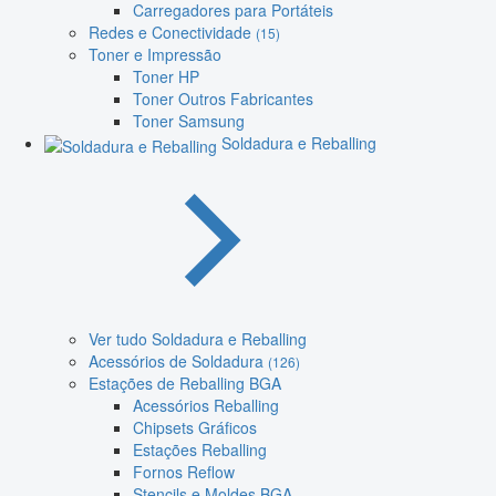
Carregadores para Portáteis
Redes e Conectividade
(15)
Toner e Impressão
Toner HP
Toner Outros Fabricantes
Toner Samsung
Soldadura e Reballing
Ver tudo Soldadura e Reballing
Acessórios de Soldadura
(126)
Estações de Reballing BGA
Acessórios Reballing
Chipsets Gráficos
Estações Reballing
Fornos Reflow
Stencils e Moldes BGA