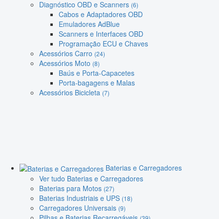
Diagnóstico OBD e Scanners
(6)
Cabos e Adaptadores OBD
Emuladores AdBlue
Scanners e Interfaces OBD
Programação ECU e Chaves
Acessórios Carro
(24)
Acessórios Moto
(8)
Baús e Porta-Capacetes
Porta-bagagens e Malas
Acessórios Bicicleta
(7)
Baterias e Carregadores
Ver tudo Baterias e Carregadores
Baterias para Motos
(27)
Baterias Industriais e UPS
(18)
Carregadores Universais
(9)
Pilhas e Baterias Recarregáveis
(39)