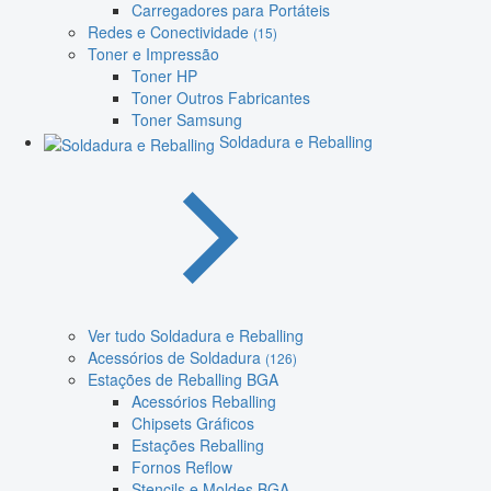
Carregadores para Portáteis
Redes e Conectividade
(15)
Toner e Impressão
Toner HP
Toner Outros Fabricantes
Toner Samsung
Soldadura e Reballing
Ver tudo Soldadura e Reballing
Acessórios de Soldadura
(126)
Estações de Reballing BGA
Acessórios Reballing
Chipsets Gráficos
Estações Reballing
Fornos Reflow
Stencils e Moldes BGA