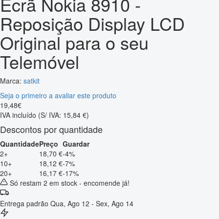
Ecrã Nokia 8910 -
Reposição Display LCD
Original para o seu
Telemóvel
Marca:
satkit
Seja o primeiro a avaliar este produto
19
,
48
€
IVA incluído
(S/ IVA: 15,84 €)
Descontos por quantidade
Quantidade
Preço
Guardar
2+
18,70 €
-4%
10+
18,12 €
-7%
20+
16,17 €
-17%
Só restam 2 em stock - encomende já!
Entrega padrão
Qua, Ago 12 - Sex, Ago 14