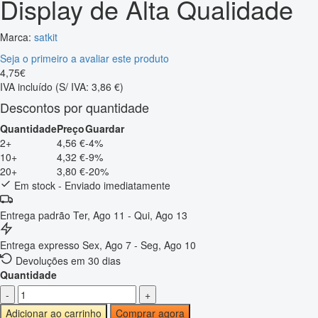
Display de Alta Qualidade
Marca:
satkit
Seja o primeiro a avaliar este produto
4
,
75
€
IVA incluído
(S/ IVA: 3,86 €)
Descontos por quantidade
Quantidade
Preço
Guardar
2+
4,56 €
-4%
10+
4,32 €
-9%
20+
3,80 €
-20%
Em stock - Enviado imediatamente
Entrega padrão
Ter, Ago 11 - Qui, Ago 13
Entrega expresso
Sex, Ago 7 - Seg, Ago 10
Devoluções em 30 dias
Quantidade
-
+
Adicionar ao carrinho
Comprar agora