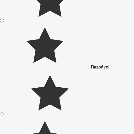
Razoável