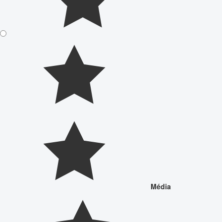
Média