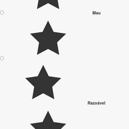
Mau
Razoável