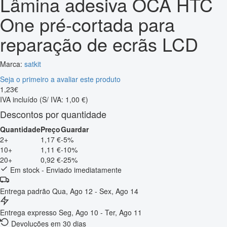
Lâmina adesiva OCA HTC
One pré-cortada para
reparação de ecrãs LCD
Marca:
satkit
Seja o primeiro a avaliar este produto
1
,
23
€
IVA incluído
(S/ IVA: 1,00 €)
Descontos por quantidade
Quantidade
Preço
Guardar
2+
1,17 €
-5%
10+
1,11 €
-10%
20+
0,92 €
-25%
Em stock - Enviado imediatamente
Entrega padrão
Qua, Ago 12 - Sex, Ago 14
Entrega expresso
Seg, Ago 10 - Ter, Ago 11
Devoluções em 30 dias