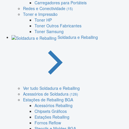
Carregadores para Portáteis
Redes e Conectividade
(15)
Toner e Impressão
Toner HP
Toner Outros Fabricantes
Toner Samsung
Soldadura e Reballing
Ver tudo Soldadura e Reballing
Acessórios de Soldadura
(126)
Estações de Reballing BGA
Acessórios Reballing
Chipsets Gráficos
Estações Reballing
Fornos Reflow
Stencils e Moldes BGA