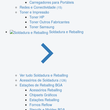
Carregadores para Portáteis
Redes e Conectividade
(15)
Toner e Impressão
Toner HP
Toner Outros Fabricantes
Toner Samsung
Soldadura e Reballing
Ver tudo Soldadura e Reballing
Acessórios de Soldadura
(126)
Estações de Reballing BGA
Acessórios Reballing
Chipsets Gráficos
Estações Reballing
Fornos Reflow
Stencils e Moldes BGA