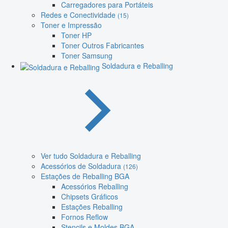
Carregadores para Portáteis
Redes e Conectividade
(15)
Toner e Impressão
Toner HP
Toner Outros Fabricantes
Toner Samsung
Soldadura e Reballing
Ver tudo Soldadura e Reballing
Acessórios de Soldadura
(126)
Estações de Reballing BGA
Acessórios Reballing
Chipsets Gráficos
Estações Reballing
Fornos Reflow
Stencils e Moldes BGA