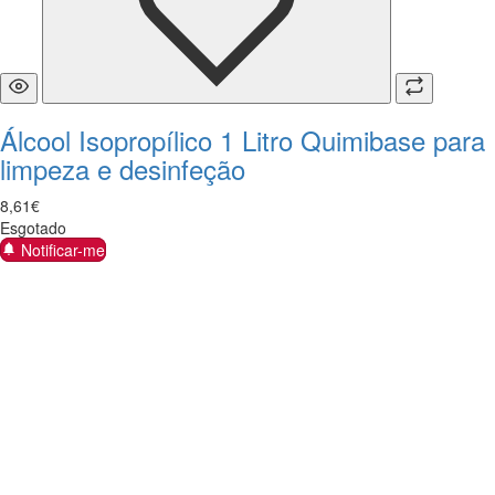
Álcool Isopropílico 1 Litro Quimibase para
limpeza e desinfeção
8
,
61
€
Esgotado
Notificar-me