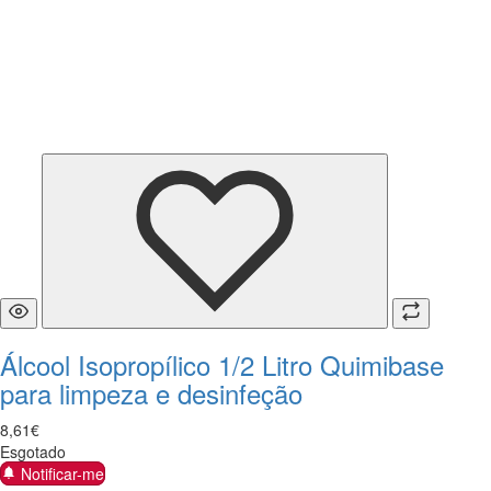
Álcool Isopropílico 1/2 Litro Quimibase
para limpeza e desinfeção
8
,
61
€
Esgotado
Notificar-me