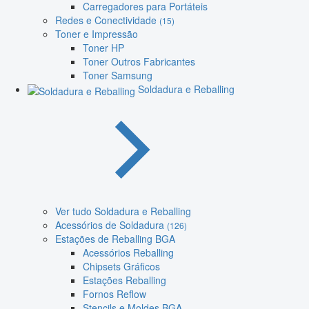
Carregadores para Portáteis
Redes e Conectividade
(15)
Toner e Impressão
Toner HP
Toner Outros Fabricantes
Toner Samsung
Soldadura e Reballing
Ver tudo Soldadura e Reballing
Acessórios de Soldadura
(126)
Estações de Reballing BGA
Acessórios Reballing
Chipsets Gráficos
Estações Reballing
Fornos Reflow
Stencils e Moldes BGA