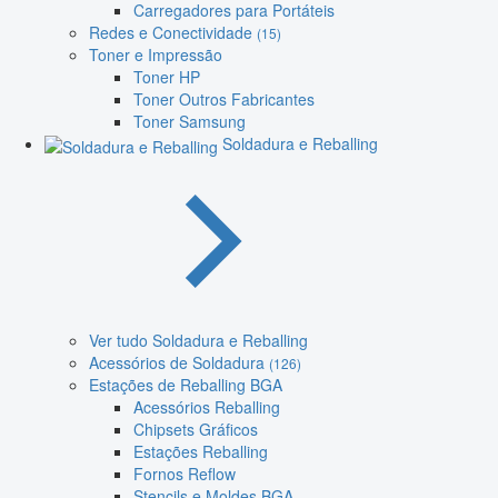
Carregadores para Portáteis
Redes e Conectividade
(15)
Toner e Impressão
Toner HP
Toner Outros Fabricantes
Toner Samsung
Soldadura e Reballing
Ver tudo Soldadura e Reballing
Acessórios de Soldadura
(126)
Estações de Reballing BGA
Acessórios Reballing
Chipsets Gráficos
Estações Reballing
Fornos Reflow
Stencils e Moldes BGA