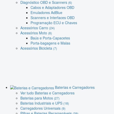
Diagnóstico OBD e Scanners
(6)
Cabos e Adaptadores OBD
Emuladores AdBlue
Scanners e Interfaces OBD
Programação ECU e Chaves
Acessórios Carro
(24)
Acessórios Moto
(8)
Baús e Porta-Capacetes
Porta-bagagens e Malas
Acessórios Bicicleta
(7)
Baterias e Carregadores
Ver tudo Baterias e Carregadores
Baterias para Motos
(27)
Baterias Industriais e UPS
(18)
Carregadores Universais
(9)
Pilhas e Baterias Recarregáveis
(39)