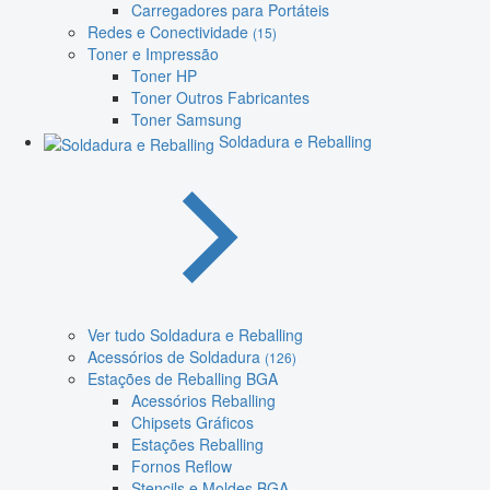
Carregadores para Portáteis
Redes e Conectividade
(15)
Toner e Impressão
Toner HP
Toner Outros Fabricantes
Toner Samsung
Soldadura e Reballing
Ver tudo Soldadura e Reballing
Acessórios de Soldadura
(126)
Estações de Reballing BGA
Acessórios Reballing
Chipsets Gráficos
Estações Reballing
Fornos Reflow
Stencils e Moldes BGA