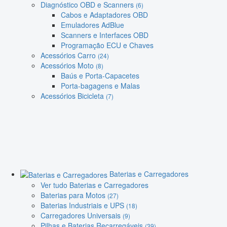
Diagnóstico OBD e Scanners
(6)
Cabos e Adaptadores OBD
Emuladores AdBlue
Scanners e Interfaces OBD
Programação ECU e Chaves
Acessórios Carro
(24)
Acessórios Moto
(8)
Baús e Porta-Capacetes
Porta-bagagens e Malas
Acessórios Bicicleta
(7)
Baterias e Carregadores
Ver tudo Baterias e Carregadores
Baterias para Motos
(27)
Baterias Industriais e UPS
(18)
Carregadores Universais
(9)
Pilhas e Baterias Recarregáveis
(39)