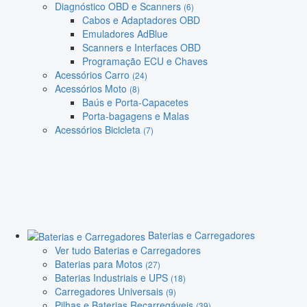
Diagnóstico OBD e Scanners
(6)
Cabos e Adaptadores OBD
Emuladores AdBlue
Scanners e Interfaces OBD
Programação ECU e Chaves
Acessórios Carro
(24)
Acessórios Moto
(8)
Baús e Porta-Capacetes
Porta-bagagens e Malas
Acessórios Bicicleta
(7)
Baterias e Carregadores
Ver tudo Baterias e Carregadores
Baterias para Motos
(27)
Baterias Industriais e UPS
(18)
Carregadores Universais
(9)
Pilhas e Baterias Recarregáveis
(39)