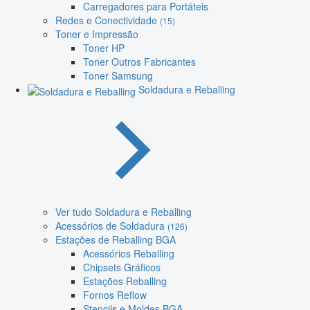
Carregadores para Portáteis
Redes e Conectividade
(15)
Toner e Impressão
Toner HP
Toner Outros Fabricantes
Toner Samsung
Soldadura e Reballing
Ver tudo Soldadura e Reballing
Acessórios de Soldadura
(126)
Estações de Reballing BGA
Acessórios Reballing
Chipsets Gráficos
Estações Reballing
Fornos Reflow
Stencils e Moldes BGA