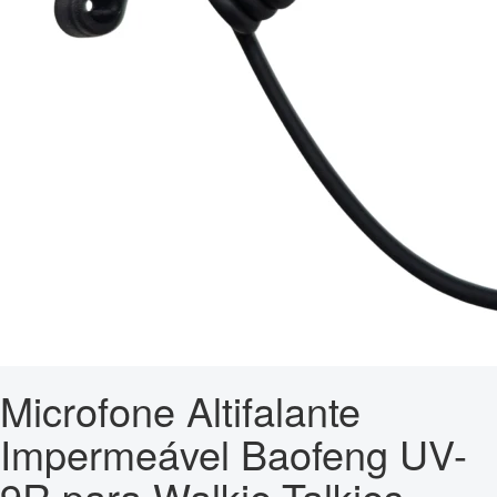
Microfone Altifalante
Impermeável Baofeng UV-
9R para Walkie-Talkies