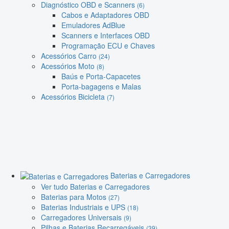
Diagnóstico OBD e Scanners
(6)
Cabos e Adaptadores OBD
Emuladores AdBlue
Scanners e Interfaces OBD
Programação ECU e Chaves
Acessórios Carro
(24)
Acessórios Moto
(8)
Baús e Porta-Capacetes
Porta-bagagens e Malas
Acessórios Bicicleta
(7)
Baterias e Carregadores
Ver tudo Baterias e Carregadores
Baterias para Motos
(27)
Baterias Industriais e UPS
(18)
Carregadores Universais
(9)
Pilhas e Baterias Recarregáveis
(39)