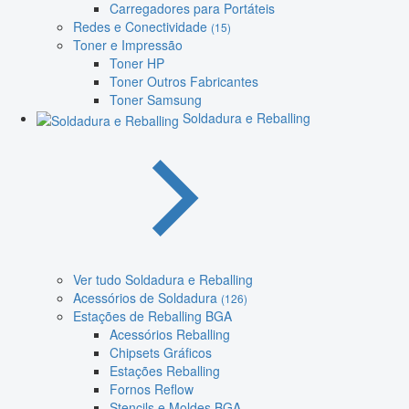
Carregadores para Portáteis
Redes e Conectividade
(15)
Toner e Impressão
Toner HP
Toner Outros Fabricantes
Toner Samsung
Soldadura e Reballing
Ver tudo Soldadura e Reballing
Acessórios de Soldadura
(126)
Estações de Reballing BGA
Acessórios Reballing
Chipsets Gráficos
Estações Reballing
Fornos Reflow
Stencils e Moldes BGA