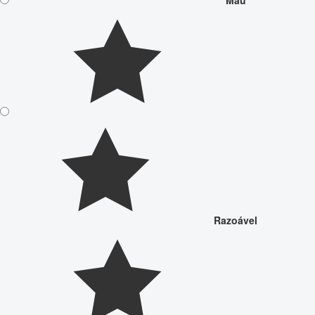
Mau
Razoável