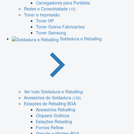
Carregadores para Portáteis
Redes e Conectividade
(15)
Toner e Impressão
Toner HP
Toner Outros Fabricantes
Toner Samsung
Soldadura e Reballing
Ver tudo Soldadura e Reballing
Acessórios de Soldadura
(126)
Estações de Reballing BGA
Acessórios Reballing
Chipsets Gráficos
Estações Reballing
Fornos Reflow
Stencils e Moldes BGA