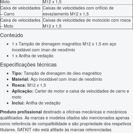
Moto
M12 x 1,5
Caixa de velocidades
Caixas de velocidades com orifício de
– Carro
esvaziamento M12 x 1,5
Caixa de velocidades
Caixas de velocidades de motociclo com rosca
– Moto
M12 x 1,5
Conteúdo
1 x Tampão de drenagem magnético M12 x 1,5 em aço
inoxidável com íman de neodímio
1 x Anilha de vedação
Especificações técnicas
Tipo:
Tampão de drenagem de óleo magnético
Material:
Aço inoxidável com íman de neodímio
Rosca:
M12 x 1,5
Aplicação:
Carter de motor e caixa de velocidades de carro e
moto
Inclui:
Anilha de vedação
Produto profissional
destinado a oficinas mecânicas e mecânicos
qualificados. As marcas e modelos citados são mencionados apenas
como referência de compatibilidade e são propriedade dos respetivos
titulares. SATKIT não está afiliado às marcas referenciadas.